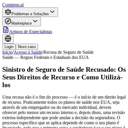
Compens.ai
Problemas e Soluções
Marketplace
Artigos de Especialistas
Login
Novo caso
Início
/
Acesso à Saúde
/
Recusa de Seguro de Saúde
Saúde — Regras Federais e Estaduais dos EUA
Sinistro de Seguro de Saúde Recusado: Os
Seus Direitos de Recurso e Como Utilizá-
los
Uma recusa não é o fim do processo — é o início de um direito legal
de recurso. Praticamente todos os planos de saúde nos EUA, seja
através de um empregador ou do mercado individual, devem
oferecer pelo menos um recurso interno e, depois disso, uma revisão
externa independente que pode anular a decisão da seguradora. O
processo específico que se aplica depende de como o seu plano é
financiado, pelo que a primeira coisa a estabelecer é se o seu plano é