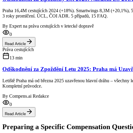
Praha 16,4M cestujících 2024 (+18%). Smartwings 8,3M (+20,1%), 53 
3 roky promlčení. ÚCL, ČOI ADR. 5 případů, 15 FAQ.
By
Expert na práva cestujících v letecké dopravě
0
Read Article
Práva cestujících
13
min
Odškodnění za Zpoždění Letu 2025: Praha má Uzavře
Letiště Praha má od března 2025 uzavřenou hlavní dráhu – všechny le
Kompletní průvodce.
By
Compens.ai Redakce
0
Read Article
Preparing a Specific Compensation Questi