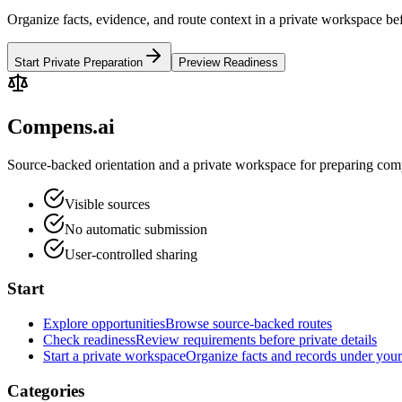
Organize facts, evidence, and route context in a private workspace bef
Start Private Preparation
Preview Readiness
Compens.ai
Source-backed orientation and a private workspace for preparing comp
Visible sources
No automatic submission
User-controlled sharing
Start
Explore opportunities
Browse source-backed routes
Check readiness
Review requirements before private details
Start a private workspace
Organize facts and records under your
Categories