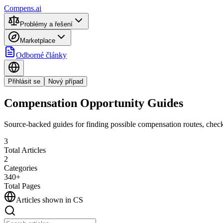
Compens.ai
Problémy a řešení
Marketplace
Odborné články
Přihlásit se
Nový případ
Compensation Opportunity Guides
Source-backed guides for finding possible compensation routes, checkin
3
Total Articles
2
Categories
340+
Total Pages
Articles shown in
CS