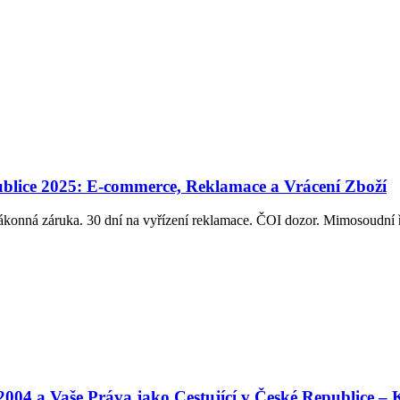
ublice 2025: E-commerce, Reklamace a Vrácení Zboží
ákonná záruka. 30 dní na vyřízení reklamace. ČOI dozor. Mimosoudn
004 a Vaše Práva jako Cestující v České Republice –