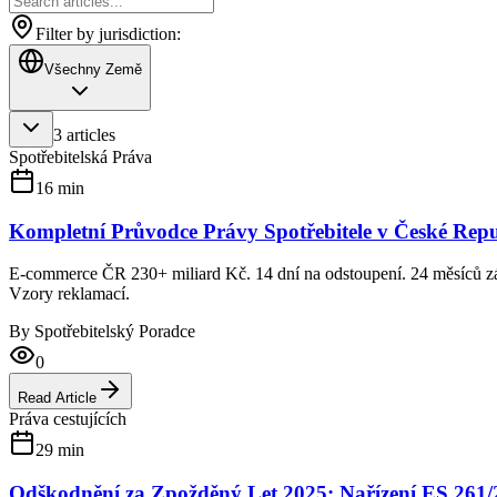
Filter by jurisdiction:
Všechny Země
3
articles
Spotřebitelská Práva
16
min
Kompletní Průvodce Právy Spotřebitele v České Rep
E-commerce ČR 230+ miliard Kč. 14 dní na odstoupení. 24 měsíců z
Vzory reklamací.
By
Spotřebitelský Poradce
0
Read Article
Práva cestujících
29
min
Odškodnění za Zpožděný Let 2025: Nařízení ES 261/2