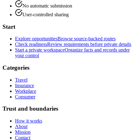
No automatic submission
User-controlled sharing
Start
Explore opportunities
Browse source-backed routes
Check readiness
Review requirements before private details
Start a private workspace
Organize facts and records under
your control
Categories
Travel
Insurance
Workplace
Consumer
Trust and boundaries
How it works
About
Mission
Contact