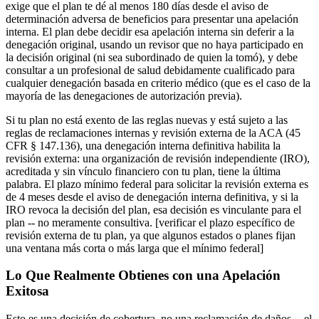
exige que el plan te dé al menos 180 días desde el aviso de
determinación adversa de beneficios para presentar una apelación
interna. El plan debe decidir esa apelación interna sin deferir a la
denegación original, usando un revisor que no haya participado en
la decisión original (ni sea subordinado de quien la tomó), y debe
consultar a un profesional de salud debidamente cualificado para
cualquier denegación basada en criterio médico (que es el caso de la
mayoría de las denegaciones de autorización previa).
Si tu plan no está exento de las reglas nuevas y está sujeto a las
reglas de reclamaciones internas y revisión externa de la ACA (45
CFR § 147.136), una denegación interna definitiva habilita la
revisión externa: una organización de revisión independiente (IRO),
acreditada y sin vínculo financiero con tu plan, tiene la última
palabra. El plazo mínimo federal para solicitar la revisión externa es
de 4 meses desde el aviso de denegación interna definitiva, y si la
IRO revoca la decisión del plan, esa decisión es vinculante para el
plan -- no meramente consultiva. [verificar el plazo específico de
revisión externa de tu plan, ya que algunos estados o planes fijan
una ventana más corta o más larga que el mínimo federal]
Lo Que Realmente Obtienes con una Apelación
Exitosa
Esto es una decisión de cobertura, no una reclamación de daños -- el