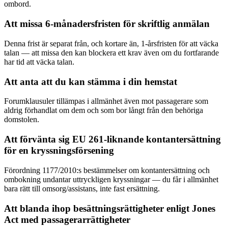
ombord.
Att missa 6-månadersfristen för skriftlig anmälan
Denna frist är separat från, och kortare än, 1-årsfristen för att väcka
talan — att missa den kan blockera ett krav även om du fortfarande
har tid att väcka talan.
Att anta att du kan stämma i din hemstat
Forumklausuler tillämpas i allmänhet även mot passagerare som
aldrig förhandlat om dem och som bor långt från den behöriga
domstolen.
Att förvänta sig EU 261-liknande kontantersättning
för en kryssningsförsening
Förordning 1177/2010:s bestämmelser om kontantersättning och
ombokning undantar uttryckligen kryssningar — du får i allmänhet
bara rätt till omsorg/assistans, inte fast ersättning.
Att blanda ihop besättningsrättigheter enligt Jones
Act med passagerarrättigheter