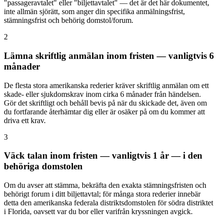
"passageravtalet" eller "biljettavtalet" — det är det här dokumentet,
inte allmän sjörätt, som anger din specifika anmälningsfrist,
stämningsfrist och behörig domstol/forum.
2
Lämna skriftlig anmälan inom fristen — vanligtvis 6
månader
De flesta stora amerikanska rederier kräver skriftlig anmälan om ett
skade- eller sjukdomskrav inom cirka 6 månader från händelsen.
Gör det skriftligt och behåll bevis på när du skickade det, även om
du fortfarande återhämtar dig eller är osäker på om du kommer att
driva ett krav.
3
Väck talan inom fristen — vanligtvis 1 år — i den
behöriga domstolen
Om du avser att stämma, bekräfta den exakta stämningsfristen och
behörigt forum i ditt biljettavtal; för många stora rederier innebär
detta den amerikanska federala distriktsdomstolen för södra distriktet
i Florida, oavsett var du bor eller varifrån kryssningen avgick.