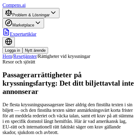
Compens.ai
Problem & Lösningar
Marketplace
Expertartiklar
Logga in
Nytt ärende
Hem
/
Resetjänster
/
Rättigheter vid kryssningar
Resor och sjörätt
Passagerarrättigheter på
kryssningsfartyg: Det ditt biljettavtal inte
annonserar
De flesta kryssningspassagerare läser aldrig den finstilta texten i sin
biljett — och den finstilta texten sätter anmärkningsvärt korta frister
för att meddela rederiet och väcka talan, samt ett krav på att stämma
i en specifik domstol långt hemifrån. Här är vad amerikansk lag,
EU-rätt och internationell rätt faktiskt säger om krav gällande
skador, sjukdom och avbrott.