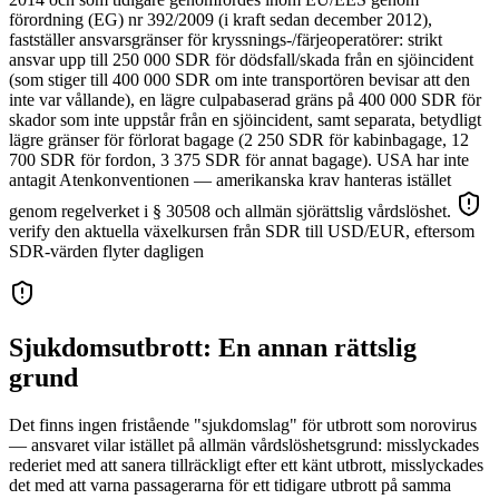
förordning (EG) nr 392/2009 (i kraft sedan december 2012),
fastställer ansvarsgränser för kryssnings-/färjeoperatörer: strikt
ansvar upp till 250 000 SDR för dödsfall/skada från en sjöincident
(som stiger till 400 000 SDR om inte transportören bevisar att den
inte var vållande), en lägre culpabaserad gräns på 400 000 SDR för
skador som inte uppstår från en sjöincident, samt separata, betydligt
lägre gränser för förlorat bagage (2 250 SDR för kabinbagage, 12
700 SDR för fordon, 3 375 SDR för annat bagage). USA har inte
antagit Atenkonventionen — amerikanska krav hanteras istället
genom regelverket i § 30508 och allmän sjörättslig vårdslöshet.
verify den aktuella växelkursen från SDR till USD/EUR, eftersom
SDR-värden flyter dagligen
Sjukdomsutbrott: En annan rättslig
grund
Det finns ingen fristående "sjukdomslag" för utbrott som norovirus
— ansvaret vilar istället på allmän vårdslöshetsgrund: misslyckades
rederiet med att sanera tillräckligt efter ett känt utbrott, misslyckades
det med att varna passagerarna för ett tidigare utbrott på samma