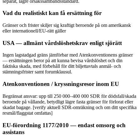
separat, lägre orsakssambandsstandard.
Vad du realistiskt kan få ersättning för
Gränser och frister skiljer sig kraftigt beroende på om amerikansk
eller internationell/EU-rätt gäller
USA — allmänt vårdslöshetskrav enligt sjörätt
Ingen lagstadgad gräns jämförbar med Atenkonventionens gränser
— ersättningen beror på att kunna bevisa vårdslöshet och din
faktiska skada, med förbehåll för ditt biljettavtals anmäl- och
stämningsfrister samt forumklausul.
Atenkonventionen / kryssningsresor inom EU
Begränsat ansvar: upp till 250 000–400 000 SDR för dödsfall/skada
beroende på vållande, betydligt lägre fasta gränser för förlorat eller
skadat bagage. [verify aktuell SDR-omräkning och om ditt specifika
resmål/flaggstat omfattas]
EU-förordning 1177/2010 — endast omsorg och
assistans