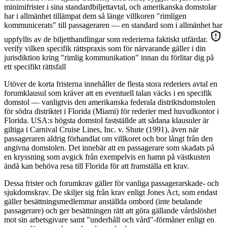
minimifrister i sina standardbiljettavtal, och amerikanska domstolar
har i allmänhet tillämpat dem så länge villkoren "rimligen
kommunicerats" till passageraren — en standard som i allmänhet har
uppfyllts av de biljetthandlingar som rederierna faktiskt utfärdar.
verify vilken specifik rättspraxis som för närvarande gäller i din
jurisdiktion kring "rimlig kommunikation" innan du förlitar dig på
ett specifikt rättsfall
Utöver de korta fristerna innehåller de flesta stora rederiers avtal en
forumklausul som kräver att en eventuell talan väcks i en specifik
domstol — vanligtvis den amerikanska federala distriktsdomstolen
för södra distriktet i Florida (Miami) för rederier med huvudkontor i
Florida. USA:s högsta domstol fastställde att sådana klausuler är
giltiga i Carnival Cruise Lines, Inc. v. Shute (1991), även när
passageraren aldrig förhandlat om villkoret och bor långt från den
angivna domstolen. Det innebär att en passagerare som skadats på
en kryssning som avgick från exempelvis en hamn på västkusten
ändå kan behöva resa till Florida för att framställa ett krav.
Dessa frister och forumkrav gäller för vanliga passagerarskade- och
sjukdomskrav. De skiljer sig från krav enligt Jones Act, som endast
gäller besättningsmedlemmar anställda ombord (inte betalande
passagerare) och ger besättningen rätt att göra gällande vårdslöshet
mot sin arbetsgivare samt "underhåll och vård"-förmåner enligt en