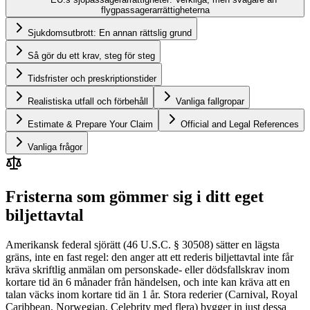
flygpassagerarrättigheterna
Sjukdomsutbrott: En annan rättslig grund
Så gör du ett krav, steg för steg
Tidsfrister och preskriptionstider
Realistiska utfall och förbehåll
Vanliga fallgropar
Estimate & Prepare Your Claim
Official and Legal References
Vanliga frågor
Fristerna som gömmer sig i ditt eget
biljettavtal
Amerikansk federal sjörätt (46 U.S.C. § 30508) sätter en lägsta
gräns, inte en fast regel: den anger att ett rederis biljettavtal inte får
kräva skriftlig anmälan om personskade- eller dödsfallskrav inom
kortare tid än 6 månader från händelsen, och inte kan kräva att en
talan väcks inom kortare tid än 1 år. Stora rederier (Carnival, Royal
Caribbean, Norwegian, Celebrity med flera) bygger in just dessa