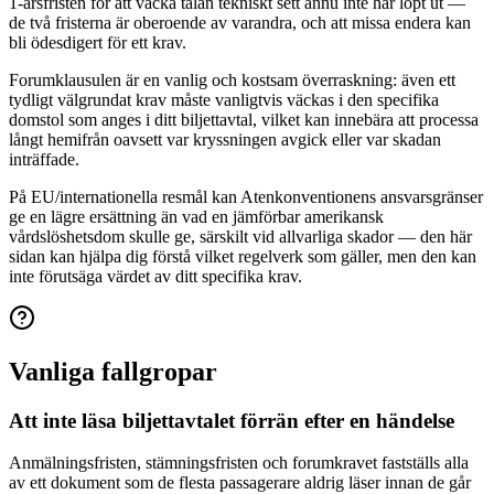
1-årsfristen för att väcka talan tekniskt sett ännu inte har löpt ut —
de två fristerna är oberoende av varandra, och att missa endera kan
bli ödesdigert för ett krav.
Forumklausulen är en vanlig och kostsam överraskning: även ett
tydligt välgrundat krav måste vanligtvis väckas i den specifika
domstol som anges i ditt biljettavtal, vilket kan innebära att processa
långt hemifrån oavsett var kryssningen avgick eller var skadan
inträffade.
På EU/internationella resmål kan Atenkonventionens ansvarsgränser
ge en lägre ersättning än vad en jämförbar amerikansk
vårdslöshetsdom skulle ge, särskilt vid allvarliga skador — den här
sidan kan hjälpa dig förstå vilket regelverk som gäller, men den kan
inte förutsäga värdet av ditt specifika krav.
Vanliga fallgropar
Att inte läsa biljettavtalet förrän efter en händelse
Anmälningsfristen, stämningsfristen och forumkravet fastställs alla
av ett dokument som de flesta passagerare aldrig läser innan de går