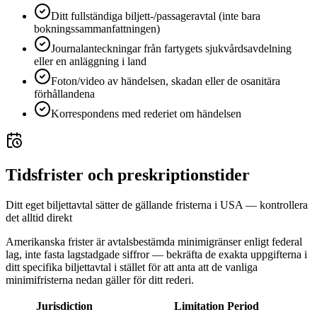
Ditt fullständiga biljett-/passageravtal (inte bara
bokningssammanfattningen)
Journalanteckningar från fartygets sjukvårdsavdelning
eller en anläggning i land
Foton/video av händelsen, skadan eller de osanitära
förhållandena
Korrespondens med rederiet om händelsen
Tidsfrister och preskriptionstider
Ditt eget biljettavtal sätter de gällande fristerna i USA — kontrollera
det alltid direkt
Amerikanska frister är avtalsbestämda minimigränser enligt federal
lag, inte fasta lagstadgade siffror — bekräfta de exakta uppgifterna i
ditt specifika biljettavtal i stället för att anta att de vanliga
minimifristerna nedan gäller för ditt rederi.
Jurisdiction
Limitation Period