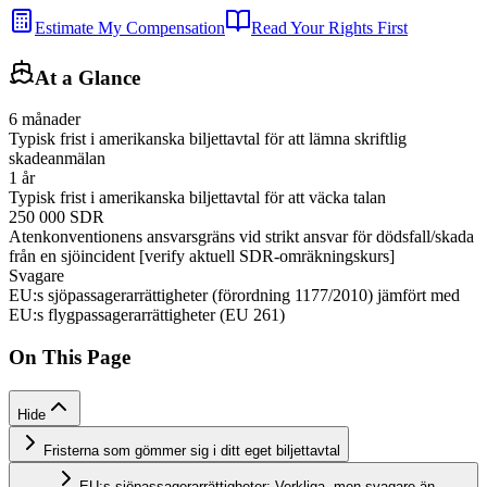
Estimate My Compensation
Read Your Rights First
At a Glance
6 månader
Typisk frist i amerikanska biljettavtal för att lämna skriftlig
skadeanmälan
1 år
Typisk frist i amerikanska biljettavtal för att väcka talan
250 000 SDR
Atenkonventionens ansvarsgräns vid strikt ansvar för dödsfall/skada
från en sjöincident [verify aktuell SDR-omräkningskurs]
Svagare
EU:s sjöpassagerarrättigheter (förordning 1177/2010) jämfört med
EU:s flygpassagerarrättigheter (EU 261)
On This Page
Hide
Fristerna som gömmer sig i ditt eget biljettavtal
EU:s sjöpassagerarrättigheter: Verkliga, men svagare än