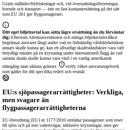
Gratis måltider/förfriskningar och, vid övernattningsförseningar,
boende och transport — inte en fast kontantersättning på det sätt
som EU 261 ger flygpassagerare.
Ditt eget biljettavtal kan sätta lägre ersättning än du förväntar
dig
:
Eftersom Atenkonventionen och många biljettavtalsvillkor
begränsar ansvaret långt under vad en fullständig vårdslöshetsdom
annars skulle kunna ge, kan ett allvarligt skadeståndskrav vara värt
betydligt mindre på en kryssning under internationell flagg än vad
samma skada skulle kunna vara värd i en vanlig amerikansk
rättegång utan sådana gränser.
verify vilket ansvarsregelverk
som gäller för ditt specifika rederi och resmål
EU:s sjöpassagerarrättigheter: Verkliga,
men svagare än
flygpassagerarrättigheterna
EU-förordning (EU) nr 1177/2010 omfattar passagerare som reser
till sjöss och på inre vattenvägar, inklusive kryssningar, men ger