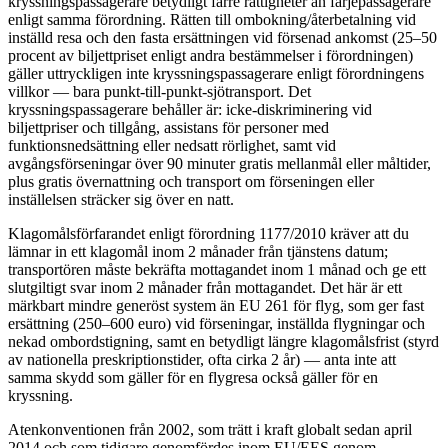
kryssningspassagerare betydligt färre rättigheter än färjepassagerare
enligt samma förordning. Rätten till ombokning/återbetalning vid
inställd resa och den fasta ersättningen vid försenad ankomst (25–50
procent av biljettpriset enligt andra bestämmelser i förordningen)
gäller uttryckligen inte kryssningspassagerare enligt förordningens
villkor — bara punkt-till-punkt-sjötransport. Det
kryssningspassagerare behåller är: icke-diskriminering vid
biljettpriser och tillgång, assistans för personer med
funktionsnedsättning eller nedsatt rörlighet, samt vid
avgångsförseningar över 90 minuter gratis mellanmål eller måltider,
plus gratis övernattning och transport om förseningen eller
inställelsen sträcker sig över en natt.
Klagomålsförfarandet enligt förordning 1177/2010 kräver att du
lämnar in ett klagomål inom 2 månader från tjänstens datum;
transportören måste bekräfta mottagandet inom 1 månad och ge ett
slutgiltigt svar inom 2 månader från mottagandet. Det här är ett
märkbart mindre generöst system än EU 261 för flyg, som ger fast
ersättning (250–600 euro) vid förseningar, inställda flygningar och
nekad ombordstigning, samt en betydligt längre klagomålsfrist (styrd
av nationella preskriptionstider, ofta cirka 2 år) — anta inte att
samma skydd som gäller för en flygresa också gäller för en
kryssning.
Atenkonventionen från 2002, som trätt i kraft globalt sedan april
2014 och som tidigare genomfördes inom EU/EES genom