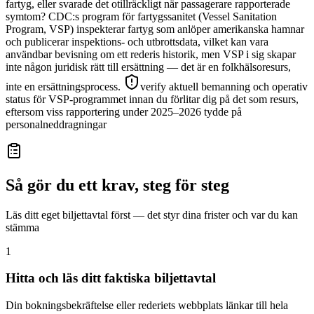
fartyg, eller svarade det otillräckligt när passagerare rapporterade
symtom? CDC:s program för fartygssanitet (Vessel Sanitation
Program, VSP) inspekterar fartyg som anlöper amerikanska hamnar
och publicerar inspektions- och utbrottsdata, vilket kan vara
användbar bevisning om ett rederis historik, men VSP i sig skapar
inte någon juridisk rätt till ersättning — det är en folkhälsoresurs,
inte en ersättningsprocess.
verify aktuell bemanning och operativ
status för VSP-programmet innan du förlitar dig på det som resurs,
eftersom viss rapportering under 2025–2026 tydde på
personalneddragningar
Så gör du ett krav, steg för steg
Läs ditt eget biljettavtal först — det styr dina frister och var du kan
stämma
1
Hitta och läs ditt faktiska biljettavtal
Din bokningsbekräftelse eller rederiets webbplats länkar till hela