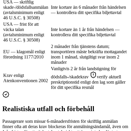
USA — skriftlig
skade-/dödsfallsanmälan
Inte kortare än 6 månader från händelsen
(avtalsminimum enligt
— kontrollera ditt specifika biljettavtal
46 U.S.C. § 30508)
USA — frist för att
väcka talan
Inte kortare än 1 år från händelsen —
(avtalsminimum enligt
kontrollera ditt specifika biljettavtal
46 U.S.C. § 30508)
2 månader från tjänstens datum;
EU — klagomål enligt
transportören måste bekräfta mottagandet
förordning 1177/2010
inom 1 månad, slutgiltigt svar inom 2
månader
Vanligtvis 2 år från landstigning för
Krav enligt
dödsfalls-/skadekrav
verify aktuell
Atenkonventionen 2002
preskriptionstid enligt den lag som gäller
för ditt specifika resmål
Realistiska utfall och förbehåll
Passagerare som missar 6-månadersfristen för skriftlig anmälan
finner ofta att deras krav blockeras för anmälningsändamål, även om