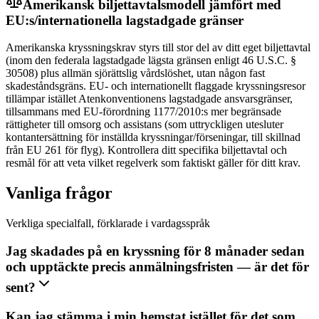
Amerikansk biljettavtalsmodell jämfört med
EU:s/internationella lagstadgade gränser
Amerikanska kryssningskrav styrs till stor del av ditt eget biljettavtal
(inom den federala lagstadgade lägsta gränsen enligt 46 U.S.C. §
30508) plus allmän sjörättslig vårdslöshet, utan någon fast
skadeståndsgräns. EU- och internationellt flaggade kryssningsresor
tillämpar istället Atenkonventionens lagstadgade ansvarsgränser,
tillsammans med EU-förordning 1177/2010:s mer begränsade
rättigheter till omsorg och assistans (som uttryckligen utesluter
kontantersättning för inställda kryssningar/förseningar, till skillnad
från EU 261 för flyg). Kontrollera ditt specifika biljettavtal och
resmål för att veta vilket regelverk som faktiskt gäller för ditt krav.
Vanliga frågor
Verkliga specialfall, förklarade i vardagsspråk
Jag skadades på en kryssning för 8 månader sedan
och upptäckte precis anmälningsfristen — är det för
sent?
Kan jag stämma i min hemstat istället för det som