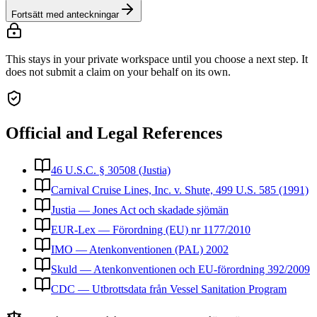
Fortsätt med anteckningar
This stays in your private workspace until you choose a next step. It
does not submit a claim on your behalf on its own.
Official and Legal References
46 U.S.C. § 30508 (Justia)
Carnival Cruise Lines, Inc. v. Shute, 499 U.S. 585 (1991)
Justia — Jones Act och skadade sjömän
EUR-Lex — Förordning (EU) nr 1177/2010
IMO — Atenkonventionen (PAL) 2002
Skuld — Atenkonventionen och EU-förordning 392/2009
CDC — Utbrottsdata från Vessel Sanitation Program