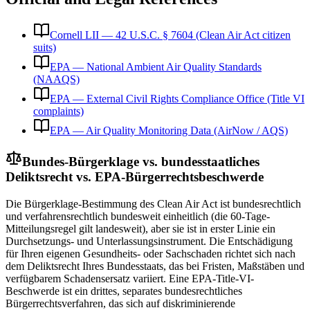
Cornell LII — 42 U.S.C. § 7604 (Clean Air Act citizen
suits)
EPA — National Ambient Air Quality Standards
(NAAQS)
EPA — External Civil Rights Compliance Office (Title VI
complaints)
EPA — Air Quality Monitoring Data (AirNow / AQS)
Bundes-Bürgerklage vs. bundesstaatliches
Deliktsrecht vs. EPA-Bürgerrechtsbeschwerde
Die Bürgerklage-Bestimmung des Clean Air Act ist bundesrechtlich
und verfahrensrechtlich bundesweit einheitlich (die 60-Tage-
Mitteilungsregel gilt landesweit), aber sie ist in erster Linie ein
Durchsetzungs- und Unterlassungsinstrument. Die Entschädigung
für Ihren eigenen Gesundheits- oder Sachschaden richtet sich nach
dem Deliktsrecht Ihres Bundesstaats, das bei Fristen, Maßstäben und
verfügbarem Schadensersatz variiert. Eine EPA-Title-VI-
Beschwerde ist ein drittes, separates bundesrechtliches
Bürgerrechtsverfahren, das sich auf diskriminierende