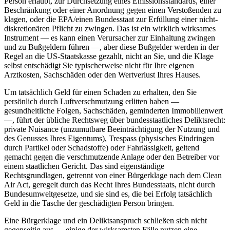
Person erlaubt, zur Durchsetzung eines Emissionsstandards, einer
Beschränkung oder einer Anordnung gegen einen Verstoßenden zu
klagen, oder die EPA/einen Bundesstaat zur Erfüllung einer nicht-
diskretionären Pflicht zu zwingen. Das ist ein wirklich wirksames
Instrument — es kann einen Verursacher zur Einhaltung zwingen
und zu Bußgeldern führen —, aber diese Bußgelder werden in der
Regel an die US-Staatskasse gezahlt, nicht an Sie, und die Klage
selbst entschädigt Sie typischerweise nicht für Ihre eigenen
Arztkosten, Sachschäden oder den Wertverlust Ihres Hauses.
Um tatsächlich Geld für einen Schaden zu erhalten, den Sie
persönlich durch Luftverschmutzung erlitten haben —
gesundheitliche Folgen, Sachschäden, geminderten Immobilienwert
—, führt der übliche Rechtsweg über bundesstaatliches Deliktsrecht:
private Nuisance (unzumutbare Beeinträchtigung der Nutzung und
des Genusses Ihres Eigentums), Trespass (physisches Eindringen
durch Partikel oder Schadstoffe) oder Fahrlässigkeit, geltend
gemacht gegen die verschmutzende Anlage oder den Betreiber vor
einem staatlichen Gericht. Das sind eigenständige
Rechtsgrundlagen, getrennt von einer Bürgerklage nach dem Clean
Air Act, geregelt durch das Recht Ihres Bundesstaats, nicht durch
Bundesumweltgesetze, und sie sind es, die bei Erfolg tatsächlich
Geld in die Tasche der geschädigten Person bringen.
Eine Bürgerklage und ein Deliktsanspruch schließen sich nicht
gegenseitig aus — einige der wirksamsten Fälle nutzen eine