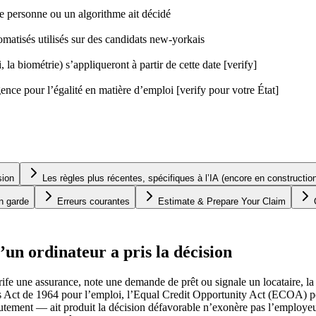
ne personne ou un algorithme ait décidé
matisés utilisés sur des candidats new-yorkais
la biométrie) s’appliqueront à partir de cette date [verify]
nce pour l’égalité en matière d’emploi [verify pour votre État]
sion
Les règles plus récentes, spécifiques à l’IA (encore en constructio
en garde
Erreurs courantes
Estimate & Prepare Your Claim
’un ordinateur a pris la décision
ife une assurance, note une demande de prêt ou signale un locataire, la 
ts Act de 1964 pour l’emploi, l’Equal Credit Opportunity Act (ECOA) pou
utement — ait produit la décision défavorable n’exonère pas l’employeur