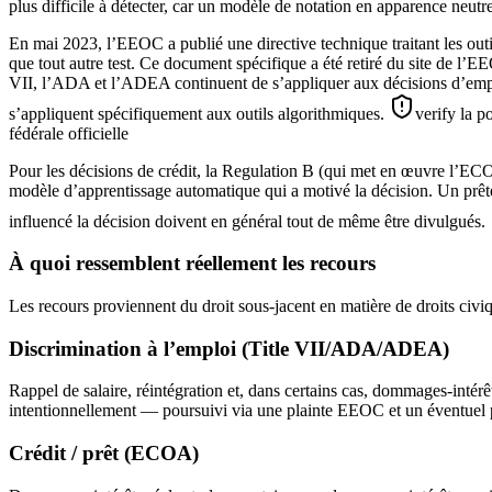
plus difficile à détecter, car un modèle de notation en apparence neut
En mai 2023, l’EEOC a publié une directive technique traitant les ou
que tout autre test. Ce document spécifique a été retiré du site de l’E
VII, l’ADA et l’ADEA continuent de s’appliquer aux décisions d’emploi 
s’appliquent spécifiquement aux outils algorithmiques.
verify la 
fédérale officielle
Pour les décisions de crédit, la Regulation B (qui met en œuvre l’ECOA
modèle d’apprentissage automatique qui a motivé la décision. Un prêteu
influencé la décision doivent en général tout de même être divulgués.
À quoi ressemblent réellement les recours
Les recours proviennent du droit sous-jacent en matière de droits civi
Discrimination à l’emploi (Title VII/ADA/ADEA)
Rappel de salaire, réintégration et, dans certains cas, dommages-intérê
intentionnellement — poursuivi via une plainte EEOC et un éventuel 
Crédit / prêt (ECOA)