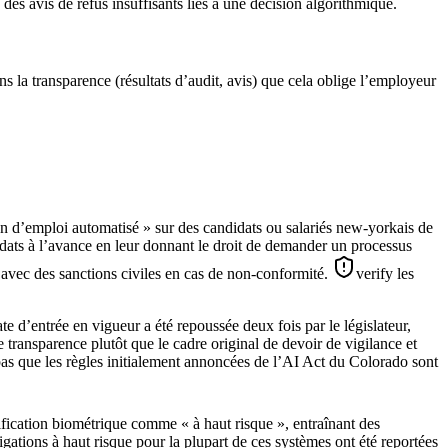
es avis de refus insuffisants liés à une décision algorithmique.
ns la transparence (résultats d’audit, avis) que cela oblige l’employeur
on d’emploi automatisé » sur des candidats ou salariés new-yorkais de
didats à l’avance en leur donnant le droit de demander un processus
s, avec des sanctions civiles en cas de non-conformité.
verify les
e d’entrée en vigueur a été repoussée deux fois par le législateur,
 transparence plutôt que le cadre original de devoir de vigilance et
pas que les règles initialement annoncées de l’AI Act du Colorado sont
ification biométrique comme « à haut risque », entraînant des
igations à haut risque pour la plupart de ces systèmes ont été reportées