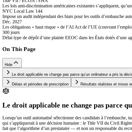
Title VII / ECOA / FHA
Les lois anti-discrimination américaines existantes s’appliquent, qu’u
NYC Local Law 144
Impose un audit indépendant des biais pour les outils d’embauche auto
Déc. 2027
Les obligations « haut risque » de l’AI Act de l’UE (couvrant l’emploi, 
300 jours
Délai type de dépôt d’une plainte EEOC dans les États dotés d’une age
On This Page
Hide
Le droit applicable ne change pas parce qu’un ordinateur a pris la déci
Délais et périodes de prescription
Résultats réalistes et mises 
Le droit applicable ne change pas parce qu
Lorsqu’un outil automatisé sélectionne des candidats à l’embauche, tar
qui s’appliquerait à une décision humaine : le Title VII du Civil Righ
fait que l’algorithme d’un prestataire — et non un responsable du recr