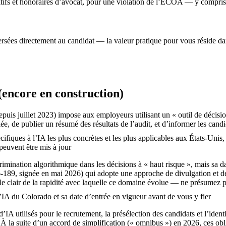
tifs et honoraires d’avocat, pour une violation de l’ECOA — y compris d
 versées directement au candidat — la valeur pratique pour vous réside da
 (encore en construction)
puis juillet 2023) impose aux employeurs utilisant un « outil de décisi
ée, de publier un résumé des résultats de l’audit, et d’informer les can
pécifiques à l’IA les plus concrètes et les plus applicables aux États-Uni
 peuvent être mis à jour
imination algorithmique dans les décisions à « haut risque », mais sa dat
26-189, signée en mai 2026) qui adopte une approche de divulgation et de
le clair de la rapidité avec laquelle ce domaine évolue — ne présumez 
 l’IA du Colorado et sa date d’entrée en vigueur avant de vous y fier
A utilisés pour le recrutement, la présélection des candidats et l’ident
. À la suite d’un accord de simplification (« omnibus ») en 2026, ces obl