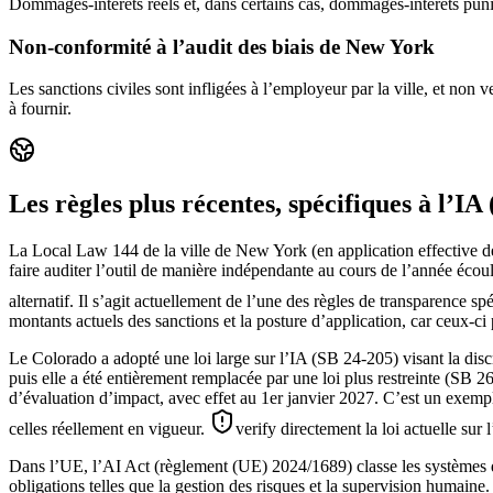
Dommages-intérêts réels et, dans certains cas, dommages-intérêts puni
Non-conformité à l’audit des biais de New York
Les sanctions civiles sont infligées à l’employeur par la ville, et non
à fournir.
Les règles plus récentes, spécifiques à l’IA
La Local Law 144 de la ville de New York (en application effective de
faire auditer l’outil de manière indépendante au cours de l’année écoul
alternatif. Il s’agit actuellement de l’une des règles de transparence s
montants actuels des sanctions et la posture d’application, car ceux-ci
Le Colorado a adopté une loi large sur l’IA (SB 24-205) visant la discr
puis elle a été entièrement remplacée par une loi plus restreinte (SB 
d’évaluation d’impact, avec effet au 1er janvier 2027. C’est un exemp
celles réellement en vigueur.
verify directement la loi actuelle sur
Dans l’UE, l’AI Act (règlement (UE) 2024/1689) classe les systèmes d’I
obligations telles que la gestion des risques et la supervision humaine