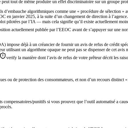
re peut tout de même produire un effet discriminatoire sur un groupe pro
tils d’embauche algorithmiques comme une « procédure de sélection » a
EOC en janvier 2025, à la suite d’un changement de direction à l’agence. 
pilotées par l’IA — mais cela signifie qu’il existe actuellement moins 
position actuellement publiée par l’EEOC avant de s’appuyer sur une n
) impose déjà à un créancier de fournir un avis de refus de crédit spéci
r utilisant un algorithme opaque ne peut pas se dispenser de cet avis n
verify la manière dont l’avis de refus de votre prêteur décrit les rais
ques ou de protection des consommateurs, et non d’un recours distinct «
ts compensatoires/punitifs si vous prouvez que l’outil automatisé a caus
procès.