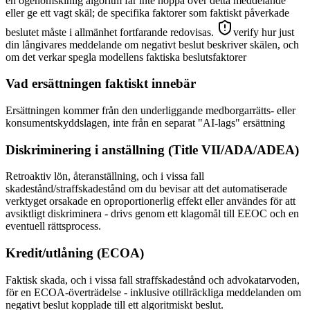
en ogenomskinlig algoritm får inte hoppa över detta meddelande
eller ge ett vagt skäl; de specifika faktorer som faktiskt påverkade
beslutet måste i allmänhet fortfarande redovisas.
verify hur just
din långivares meddelande om negativt beslut beskriver skälen, och
om det verkar spegla modellens faktiska beslutsfaktorer
Vad ersättningen faktiskt innebär
Ersättningen kommer från den underliggande medborgarrätts- eller
konsumentskyddslagen, inte från en separat "AI-lags" ersättning
Diskriminering i anställning (Title VII/ADA/ADEA)
Retroaktiv lön, återanställning, och i vissa fall
skadestånd/straffskadestånd om du bevisar att det automatiserade
verktyget orsakade en oproportionerlig effekt eller användes för att
avsiktligt diskriminera - drivs genom ett klagomål till EEOC och en
eventuell rättsprocess.
Kredit/utlåning (ECOA)
Faktisk skada, och i vissa fall straffskadestånd och advokatarvoden,
för en ECOA-överträdelse - inklusive otillräckliga meddelanden om
negativt beslut kopplade till ett algoritmiskt beslut.