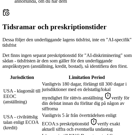
annorlunda, om du har dem
Tidsramar och preskriptionstider
Dessa följer den underliggande lagens tidsfrist, inte en "AI-specifik"
tidsfrist
Det finns ingen separat preskriptionstid för "AI-diskriminering" som
sådan - tidsfristen är den som gäller för den underliggande
anspråkstypen (anställning, kredit, bostad), så identifiera den först.
Jurisdiction
Limitation Period
Vanligtvis 180 dagar, förlängt till 300 dagar i
jurisdiktioner med en delstatlig/lokal
USA - klagomål till
EEOC
myndighet för rättvis anställning
verify för
(anställning)
din delstat innan du förlitar dig på någon av
siffrorna
Vanligtvis 5 år från överträdelsen enligt
USA - civilrättslig
talan enligt ECOA
ECOA:s preskriptionstid
verify exakt
(kredit)
aktuell siffra och eventuella undantag