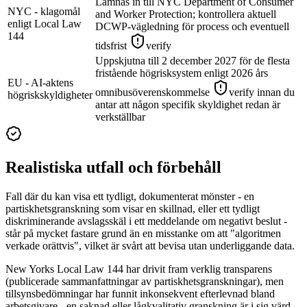
Lämnas in till NYC Department of Consumer
NYC - klagomål
and Worker Protection; kontrollera aktuell
enligt Local Law
DCWP-vägledning för process och eventuell
144
tidsfrist
verify
Uppskjutna till 2 december 2027 för de flesta
fristående högrisksystem enligt 2026 års
EU - AI-aktens
omnibusöverenskommelse
verify innan du
högriskskyldigheter
antar att någon specifik skyldighet redan är
verkställbar
Realistiska utfall och förbehåll
Fall där du kan visa ett tydligt, dokumenterat mönster - en
partiskhetsgranskning som visar en skillnad, eller ett tydligt
diskriminerande avslagsskäl i ett meddelande om negativt beslut -
står på mycket fastare grund än en misstanke om att "algoritmen
verkade orättvis", vilket är svårt att bevisa utan underliggande data.
New Yorks Local Law 144 har drivit fram verklig transparens
(publicerade sammanfattningar av partiskhetsgranskningar), men
tillsynsbedömningar har funnit inkonsekvent efterlevnad bland
arbetsgivare - en saknad eller lågkvalitativ granskning är i sig värd