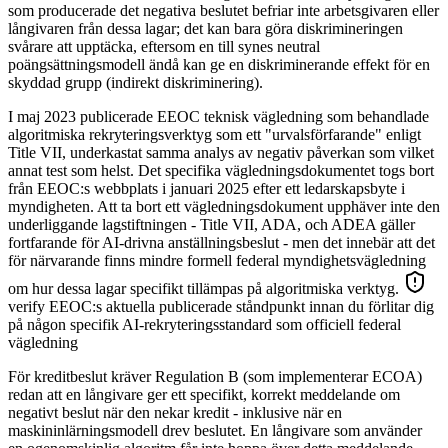
som producerade det negativa beslutet befriar inte arbetsgivaren eller
långivaren från dessa lagar; det kan bara göra diskrimineringen
svårare att upptäcka, eftersom en till synes neutral
poängsättningsmodell ändå kan ge en diskriminerande effekt för en
skyddad grupp (indirekt diskriminering).
I maj 2023 publicerade EEOC teknisk vägledning som behandlade
algoritmiska rekryteringsverktyg som ett "urvalsförfarande" enligt
Title VII, underkastat samma analys av negativ påverkan som vilket
annat test som helst. Det specifika vägledningsdokumentet togs bort
från EEOC:s webbplats i januari 2025 efter ett ledarskapsbyte i
myndigheten. Att ta bort ett vägledningsdokument upphäver inte den
underliggande lagstiftningen - Title VII, ADA, och ADEA gäller
fortfarande för AI-drivna anställningsbeslut - men det innebär att det
för närvarande finns mindre formell federal myndighetsvägledning
om hur dessa lagar specifikt tillämpas på algoritmiska verktyg.
verify EEOC:s aktuella publicerade ståndpunkt innan du förlitar dig
på någon specifik AI-rekryteringsstandard som officiell federal
vägledning
För kreditbeslut kräver Regulation B (som implementerar ECOA)
redan att en långivare ger ett specifikt, korrekt meddelande om
negativt beslut när den nekar kredit - inklusive när en
maskininlärningsmodell drev beslutet. En långivare som använder