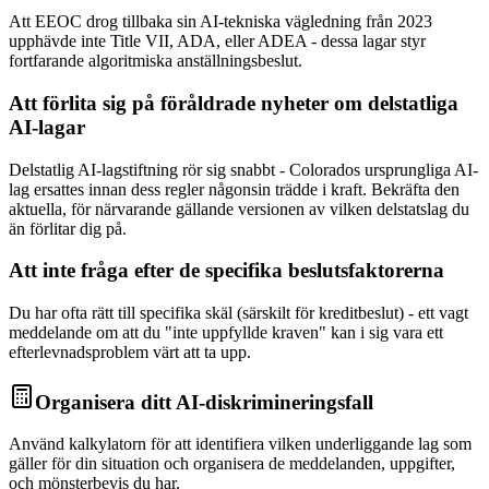
Att EEOC drog tillbaka sin AI-tekniska vägledning från 2023
upphävde inte Title VII, ADA, eller ADEA - dessa lagar styr
fortfarande algoritmiska anställningsbeslut.
Att förlita sig på föråldrade nyheter om delstatliga
AI-lagar
Delstatlig AI-lagstiftning rör sig snabbt - Colorados ursprungliga AI-
lag ersattes innan dess regler någonsin trädde i kraft. Bekräfta den
aktuella, för närvarande gällande versionen av vilken delstatslag du
än förlitar dig på.
Att inte fråga efter de specifika beslutsfaktorerna
Du har ofta rätt till specifika skäl (särskilt för kreditbeslut) - ett vagt
meddelande om att du "inte uppfyllde kraven" kan i sig vara ett
efterlevnadsproblem värt att ta upp.
Organisera ditt AI-diskrimineringsfall
Använd kalkylatorn för att identifiera vilken underliggande lag som
gäller för din situation och organisera de meddelanden, uppgifter,
och mönsterbevis du har.