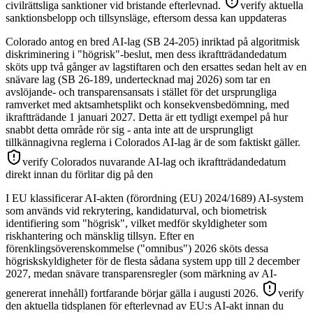
civilrättsliga sanktioner vid bristande efterlevnad.
verify aktuella
sanktionsbelopp och tillsynsläge, eftersom dessa kan uppdateras
Colorado antog en bred AI-lag (SB 24-205) inriktad på algoritmisk
diskriminering i "högrisk"-beslut, men dess ikraftträdandedatum
sköts upp två gånger av lagstiftaren och den ersattes sedan helt av en
snävare lag (SB 26-189, undertecknad maj 2026) som tar en
avslöjande- och transparensansats i stället för det ursprungliga
ramverket med aktsamhetsplikt och konsekvensbedömning, med
ikraftträdande 1 januari 2027. Detta är ett tydligt exempel på hur
snabbt detta område rör sig - anta inte att de ursprungligt
tillkännagivna reglerna i Colorados AI-lag är de som faktiskt gäller.
verify Colorados nuvarande AI-lag och ikraftträdandedatum
direkt innan du förlitar dig på den
I EU klassificerar AI-akten (förordning (EU) 2024/1689) AI-system
som används vid rekrytering, kandidaturval, och biometrisk
identifiering som "högrisk", vilket medför skyldigheter som
riskhantering och mänsklig tillsyn. Efter en
förenklingsöverenskommelse ("omnibus") 2026 sköts dessa
högriskskyldigheter för de flesta sådana system upp till 2 december
2027, medan snävare transparensregler (som märkning av AI-
genererat innehåll) fortfarande börjar gälla i augusti 2026.
verify
den aktuella tidsplanen för efterlevnad av EU:s AI-akt innan du