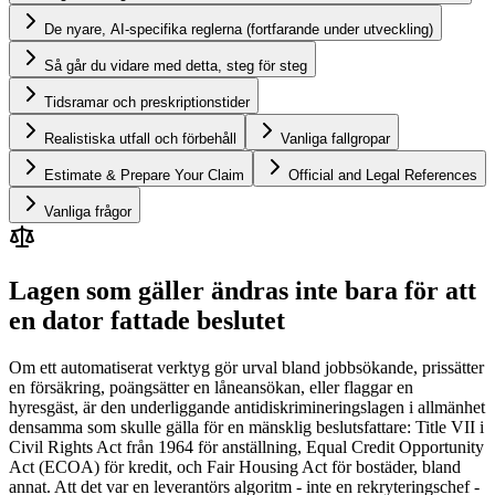
De nyare, AI-specifika reglerna (fortfarande under utveckling)
Så går du vidare med detta, steg för steg
Tidsramar och preskriptionstider
Realistiska utfall och förbehåll
Vanliga fallgropar
Estimate & Prepare Your Claim
Official and Legal References
Vanliga frågor
Lagen som gäller ändras inte bara för att
en dator fattade beslutet
Om ett automatiserat verktyg gör urval bland jobbsökande, prissätter
en försäkring, poängsätter en låneansökan, eller flaggar en
hyresgäst, är den underliggande antidiskrimineringslagen i allmänhet
densamma som skulle gälla för en mänsklig beslutsfattare: Title VII i
Civil Rights Act från 1964 för anställning, Equal Credit Opportunity
Act (ECOA) för kredit, och Fair Housing Act för bostäder, bland
annat. Att det var en leverantörs algoritm - inte en rekryteringschef -