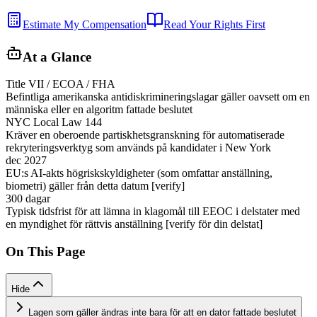
Estimate My Compensation
Read Your Rights First
At a Glance
Title VII / ECOA / FHA
Befintliga amerikanska antidiskrimineringslagar gäller oavsett om en
människa eller en algoritm fattade beslutet
NYC Local Law 144
Kräver en oberoende partiskhetsgranskning för automatiserade
rekryteringsverktyg som används på kandidater i New York
dec 2027
EU:s AI-akts högriskskyldigheter (som omfattar anställning,
biometri) gäller från detta datum [verify]
300 dagar
Typisk tidsfrist för att lämna in klagomål till EEOC i delstater med
en myndighet för rättvis anställning [verify för din delstat]
On This Page
Hide
Lagen som gäller ändras inte bara för att en dator fattade beslutet