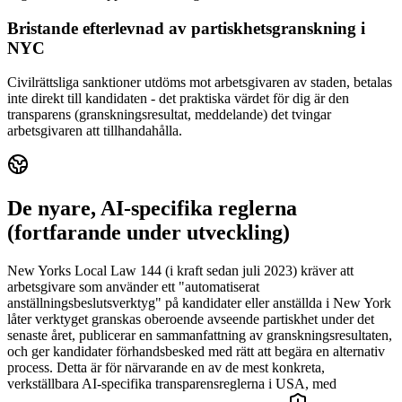
Bristande efterlevnad av partiskhetsgranskning i
NYC
Civilrättsliga sanktioner utdöms mot arbetsgivaren av staden, betalas
inte direkt till kandidaten - det praktiska värdet för dig är den
transparens (granskningsresultat, meddelande) det tvingar
arbetsgivaren att tillhandahålla.
De nyare, AI-specifika reglerna
(fortfarande under utveckling)
New Yorks Local Law 144 (i kraft sedan juli 2023) kräver att
arbetsgivare som använder ett "automatiserat
anställningsbeslutsverktyg" på kandidater eller anställda i New York
låter verktyget granskas oberoende avseende partiskhet under det
senaste året, publicerar en sammanfattning av granskningsresultaten,
och ger kandidater förhandsbesked med rätt att begära en alternativ
process. Detta är för närvarande en av de mest konkreta,
verkställbara AI-specifika transparensreglerna i USA, med