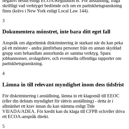
negativt beslut enligt ECOA/Regulation B. För anställning, fråga
skriftligt vad verktyget bedömde och om en partiskhetsgranskning
finns (krävs i New York enligt Local Law 144).
3
Dokumentera mönstret, inte bara ditt eget fall
Anspråk om algoritmisk diskriminering är starkast när du kan peka
på ett mönster - andra jämförbara personer från en annan skyddad
grupp som behandlats annorlunda av samma verktyg. Spara
jobbannonser, avslagsbrev, och eventuella offentliga rapporter om
partiskhetsgranskning.
4
Lämna in till relevant myndighet inom dess tidsfrist
För diskriminering i anställning, lämna in ett klagomål till EEOC
(eller din delstats myndighet för rättvis anställning) - detta är i
allmänhet ett krav innan du kan stämma enligt Title
VII/ADA/ADEA. För kredit kan du klaga till CFPB och/eller driva
ett ECOA-anspråk direkt.
5