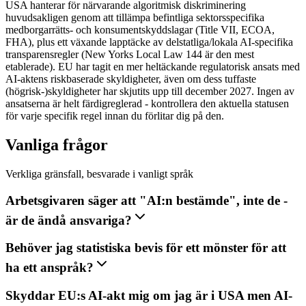
USA hanterar för närvarande algoritmisk diskriminering
huvudsakligen genom att tillämpa befintliga sektorsspecifika
medborgarrätts- och konsumentskyddslagar (Title VII, ECOA,
FHA), plus ett växande lapptäcke av delstatliga/lokala AI-specifika
transparensregler (New Yorks Local Law 144 är den mest
etablerade). EU har tagit en mer heltäckande regulatorisk ansats med
AI-aktens riskbaserade skyldigheter, även om dess tuffaste
(högrisk-)skyldigheter har skjutits upp till december 2027. Ingen av
ansatserna är helt färdigreglerad - kontrollera den aktuella statusen
för varje specifik regel innan du förlitar dig på den.
Vanliga frågor
Verkliga gränsfall, besvarade i vanligt språk
Arbetsgivaren säger att "AI:n bestämde", inte de -
är de ändå ansvariga?
Behöver jag statistiska bevis för ett mönster för att
ha ett anspråk?
Skyddar EU:s AI-akt mig om jag är i USA men AI-