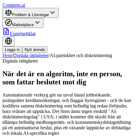
Compens.ai
Problem & Lösningar
Marketplace
Expertartiklar
Logga in
Nytt ärende
Hem
/
Digitala rättigheter
/
AI-partiskhet och diskriminering
Digitala rättigheter
När det är en algoritm, inte en person,
som fattar beslutet mot dig
Automatiserade verktyg gör nu urval bland jobbsökande,
poängsätter kreditansökningar, och flaggar hyresgäster - och de kan
kodifiera samma diskriminering som befintlig lag redan förbjuder,
bara svårare att upptäcka. Det finns ännu ingen enskild "AI-
diskrimineringslag" i USA; i stället kommer ditt skydd från att
tillämpa befintlig medborgarrätts- och konsumentskyddslagstiftning
på ett automatiserat beslut, plus ett växande lapptäcke av delstatliga
och lokala AI-specifika regler.