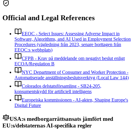
Official and Legal References
EEOC - Select Issues: Assessing Adverse Impact in
Software, Algorithms, and AI Used in Employment Selection
Procedures (vägledning från 2023, senare borttagen från
EEOC:s webbplats)
CFPB - Krav på meddelande om negativt beslut enligt
ECOA/Regulation B
NYC Department of Consumer and Worker Protection -
Automatiserade anställningsbeslutsverktyg (Local Law 144)
Colorados delstatsförsamling - SB24-205,
konsumentskydd för artificiell intelligens
Europeiska kommissionen - AI-akten, Shaping Europe's
Digital Future
USA:s medborgarrättsansats jämfört med
EU:s/delstaternas AI-specifika regler