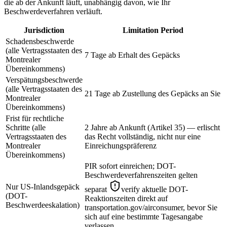
die ab der Ankunft läuft, unabhängig davon, wie Ihr
Beschwerdeverfahren verläuft.
Jurisdiction
Limitation Period
Schadensbeschwerde
(alle Vertragsstaaten des
7 Tage ab Erhalt des Gepäcks
Montrealer
Übereinkommens)
Verspätungsbeschwerde
(alle Vertragsstaaten des
21 Tage ab Zustellung des Gepäcks an Sie
Montrealer
Übereinkommens)
Frist für rechtliche
Schritte (alle
2 Jahre ab Ankunft (Artikel 35) — erlischt
Vertragsstaaten des
das Recht vollständig, nicht nur eine
Montrealer
Einreichungspräferenz
Übereinkommens)
PIR sofort einreichen; DOT-
Beschwerdeverfahrenszeiten gelten
Nur US-Inlandsgepäck
separat
verify aktuelle DOT-
(DOT-
Reaktionszeiten direkt auf
Beschwerdeeskalation)
transportation.gov/airconsumer, bevor Sie
sich auf eine bestimmte Tagesangabe
verlassen