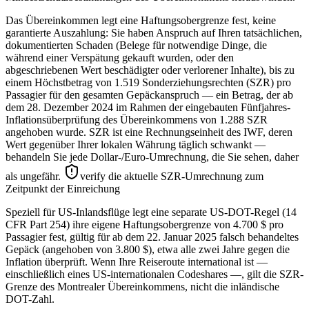
Das Übereinkommen legt eine Haftungsobergrenze fest, keine
garantierte Auszahlung: Sie haben Anspruch auf Ihren tatsächlichen,
dokumentierten Schaden (Belege für notwendige Dinge, die
während einer Verspätung gekauft wurden, oder den
abgeschriebenen Wert beschädigter oder verlorener Inhalte), bis zu
einem Höchstbetrag von 1.519 Sonderziehungsrechten (SZR) pro
Passagier für den gesamten Gepäckanspruch — ein Betrag, der ab
dem 28. Dezember 2024 im Rahmen der eingebauten Fünfjahres-
Inflationsüberprüfung des Übereinkommens von 1.288 SZR
angehoben wurde. SZR ist eine Rechnungseinheit des IWF, deren
Wert gegenüber Ihrer lokalen Währung täglich schwankt —
behandeln Sie jede Dollar-/Euro-Umrechnung, die Sie sehen, daher
als ungefähr.
verify die aktuelle SZR-Umrechnung zum
Zeitpunkt der Einreichung
Speziell für US-Inlandsflüge legt eine separate US-DOT-Regel (14
CFR Part 254) ihre eigene Haftungsobergrenze von 4.700 $ pro
Passagier fest, gültig für ab dem 22. Januar 2025 falsch behandeltes
Gepäck (angehoben von 3.800 $), etwa alle zwei Jahre gegen die
Inflation überprüft. Wenn Ihre Reiseroute international ist —
einschließlich eines US-internationalen Codeshares —, gilt die SZR-
Grenze des Montrealer Übereinkommens, nicht die inländische
DOT-Zahl.