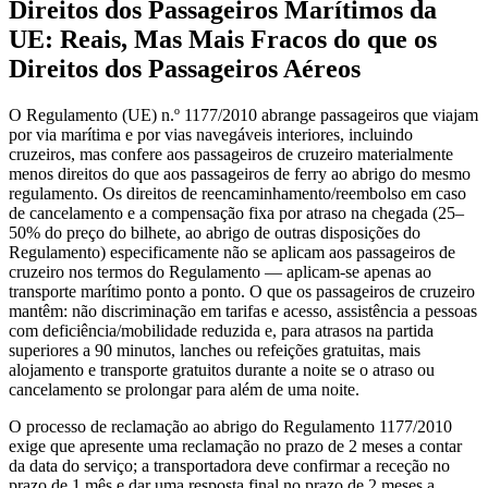
Direitos dos Passageiros Marítimos da
UE: Reais, Mas Mais Fracos do que os
Direitos dos Passageiros Aéreos
O Regulamento (UE) n.º 1177/2010 abrange passageiros que viajam
por via marítima e por vias navegáveis interiores, incluindo
cruzeiros, mas confere aos passageiros de cruzeiro materialmente
menos direitos do que aos passageiros de ferry ao abrigo do mesmo
regulamento. Os direitos de reencaminhamento/reembolso em caso
de cancelamento e a compensação fixa por atraso na chegada (25–
50% do preço do bilhete, ao abrigo de outras disposições do
Regulamento) especificamente não se aplicam aos passageiros de
cruzeiro nos termos do Regulamento — aplicam-se apenas ao
transporte marítimo ponto a ponto. O que os passageiros de cruzeiro
mantêm: não discriminação em tarifas e acesso, assistência a pessoas
com deficiência/mobilidade reduzida e, para atrasos na partida
superiores a 90 minutos, lanches ou refeições gratuitas, mais
alojamento e transporte gratuitos durante a noite se o atraso ou
cancelamento se prolongar para além de uma noite.
O processo de reclamação ao abrigo do Regulamento 1177/2010
exige que apresente uma reclamação no prazo de 2 meses a contar
da data do serviço; a transportadora deve confirmar a receção no
prazo de 1 mês e dar uma resposta final no prazo de 2 meses a