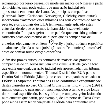
reclamação por lesão pessoal ou morte em menos de 6 meses a partir
do incidente, nem pode exigir que uma ação judicial seja
apresentada em menos de 1 ano. As principais companhias
(Carnival, Royal Caribbean, Norwegian, Celebrity, entre outras)
incorporam exatamente estes mínimos nos seus contratos de bilhete
padrão, e os tribunais dos EUA têm geralmente aplicado estas
cláusulas desde que os termos tenham sido "razoavelmente
comunicados" ao passageiro — um padrão que tem sido geralmente
satisfeito pelos documentos de bilhete que as companhias de
cruzeiros efetivamente emitem.
verify a jurisprudência específica
atualmente aplicada na sua jurisdição sobre "comunicação razoável"
antes de confiar numa citação específica
Além dos prazos curtos, os contratos da maioria das grandes
companhias de cruzeiros incluem uma cláusula de eleição de foro
que exige que qualquer ação judicial seja apresentada num tribunal
específico — normalmente o Tribunal Distrital dos EUA para o
Distrito Sul da Flórida (Miami), no caso de companhias sediadas na
Flórida. O Supremo Tribunal dos EUA confirmou a exequibilidade
destas cláusulas no caso Carnival Cruise Lines, Inc. v. Shute (1991),
mesmo quando o passageiro nunca negociou o termo e vive longe
do tribunal especificado. Isto significa que um passageiro lesionado
num cruzeiro que partiu, por exemplo, de um porto da Costa Oeste
pode ainda assim ter de viajar até à Flórida para apresentar uma