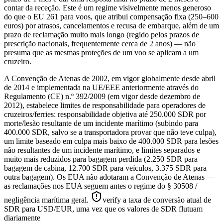
contar da receção. Este é um regime visivelmente menos generoso
do que o EU 261 para voos, que atribui compensação fixa (250–600
euros) por atrasos, cancelamentos e recusa de embarque, além de um
prazo de reclamação muito mais longo (regido pelos prazos de
prescrição nacionais, frequentemente cerca de 2 anos) — não
presuma que as mesmas proteções de um voo se aplicam a um
cruzeiro.
A Convenção de Atenas de 2002, em vigor globalmente desde abril
de 2014 e implementada na UE/EEE anteriormente através do
Regulamento (CE) n.º 392/2009 (em vigor desde dezembro de
2012), estabelece limites de responsabilidade para operadores de
cruzeiros/ferries: responsabilidade objetiva até 250.000 SDR por
morte/lesão resultante de um incidente marítimo (subindo para
400.000 SDR, salvo se a transportadora provar que não teve culpa),
um limite baseado em culpa mais baixo de 400.000 SDR para lesões
não resultantes de um incidente marítimo, e limites separados e
muito mais reduzidos para bagagem perdida (2.250 SDR para
bagagem de cabina, 12.700 SDR para veículos, 3.375 SDR para
outra bagagem). Os EUA não adotaram a Convenção de Atenas —
as reclamações nos EUA seguem antes o regime do § 30508 /
negligência marítima geral.
verify a taxa de conversão atual de
SDR para USD/EUR, uma vez que os valores de SDR flutuam
diariamente