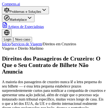
Compens.ai
Problemas e Soluções
Marketplace
Artigos de Especialistas
Login
Novo caso
Início
/
Serviços de Viagem
/
Direitos em Cruzeiros
Viagens e Direito Marítimo
Direitos dos Passageiros de Cruzeiro: O
Que o Seu Contrato de Bilhete Não
Anuncia
A maioria dos passageiros de cruzeiro nunca lê a letra pequena do
seu bilhete — e essa letra pequena estabelece prazos
surpreendentemente curtos para notificar a companhia de cruzeiros e
apresentar uma ação judicial, além de exigir que o processo seja
instaurado num tribunal específico, muitas vezes longe de casa. Eis
o que a lei dos EUA, da UE e o direito internacional realmente
dizem sobre reclamações por lesão, doença e perturbação.